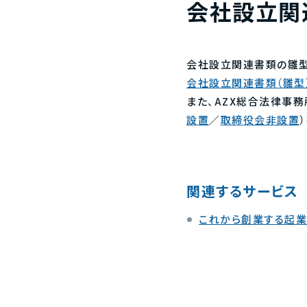
会社設立関
会社設立関連書類の雛型
会社設立関連書類（雛型
また、AZX総合法律事
設置
／
取締役会非設置
関連するサービス
これから創業する起業