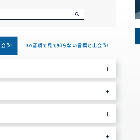
会う!
50音順
で見て
知らない言葉と出会う!