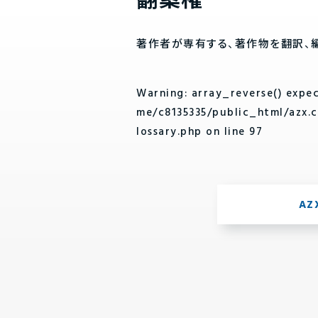
翻案権
著作者が専有する、著作物を翻訳、
Warning
: array_reverse() expe
me/c8135335/public_html/azx.
lossary.php
on line
97
A