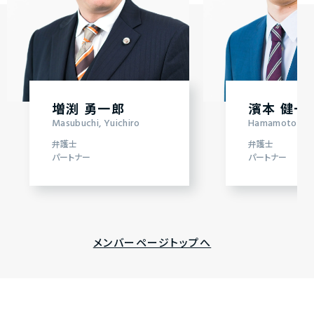
増渕 勇一郎
濱本 健一
Masubuchi, Yuichiro
Hamamoto, Ken
弁護士
弁護士
パートナー
パートナー
メンバーページトップへ