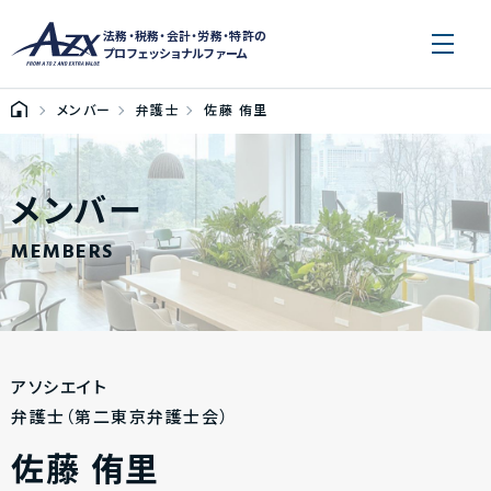
法務・税務・会計・労務・特許の
プロフェッショナルファーム
メンバー
弁護士
佐藤 侑里
メンバー
MEMBERS
アソシエイト
弁護士（第二東京弁護士会）
佐藤 侑里