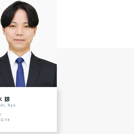
木 諒
ki, Ryo
士
シエイト