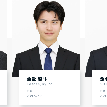
金堂 龍斗
鈴
Kondoh, Ryuto
Suzu
弁護士
弁護
アソシエイト
アソ