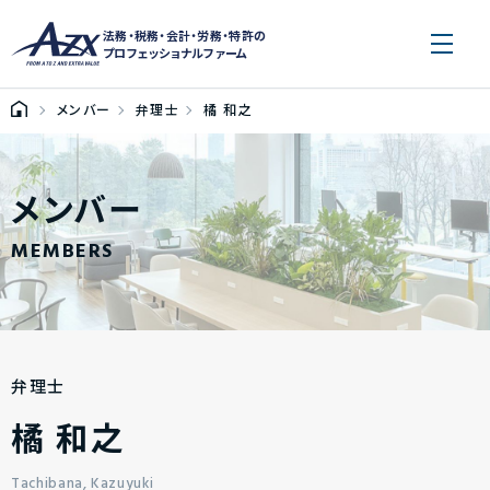
法務・税務・会計・労務・特許の
プロフェッショナルファーム
メンバー
弁理士
橘 和之
メンバー
MEMBERS
弁理士
橘 和之
Tachibana, Kazuyuki