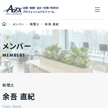
法務・税務・会計・労務・特許の
プロフェッショナルファーム
メンバー
税理士
余吾 直紀
メンバー
MEMBERS
税理士
余吾 直紀
Yogo, Naoki