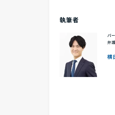
執筆者
パ
弁
横