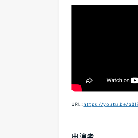
URL：
https://youtu.be/q0
出演者