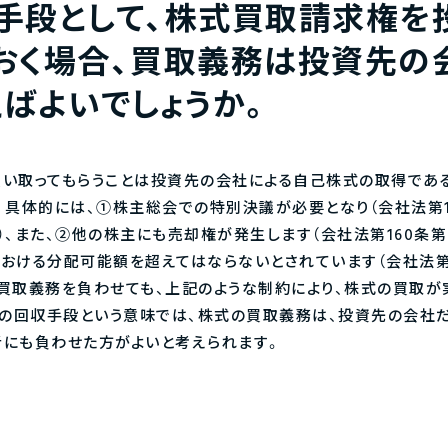
手段として、株式買取請求権を
おく場合、買取義務は投資先の
えばよいでしょうか。
い取ってもらうことは投資先の会社による自己株式の取得であ
具体的には、①株主総会での特別決議が必要となり（会社法第156
号）、また、②他の株主にも売却権が発生します（会社法第160条
おける分配可能額を超えてはならないとされています（会社法第4
買取義務を負わせても、上記のような制約により、株式の買取が
資の回収手段という意味では、株式の買取義務は、投資先の会社
にも負わせた方がよいと考えられます。