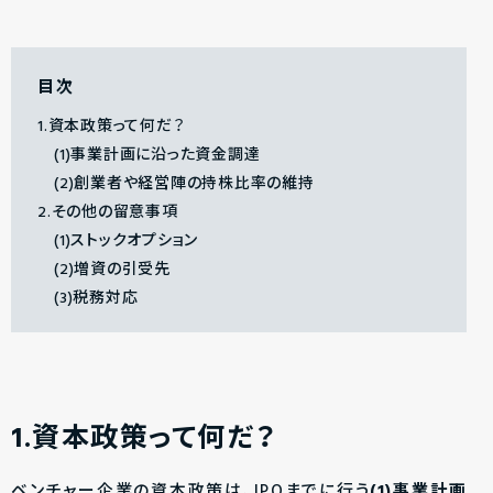
目次
1.資本政策って何だ？
(1)事業計画に沿った資金調達
(2)創業者や経営陣の持株比率の維持
2.その他の留意事項
(1)ストックオプション
(2)増資の引受先
(3)税務対応
1.資本政策って何だ？
ベンチャー企業の資本政策は、IPOまでに行う
(1)事業計画