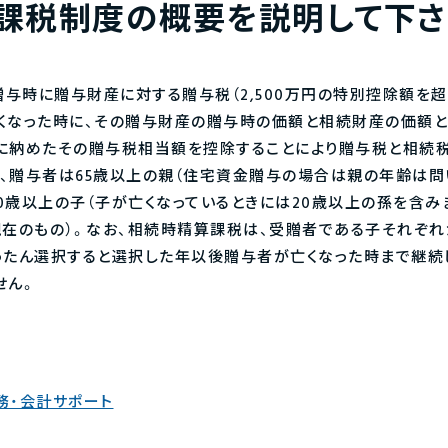
課税制度の概要を説明して下さ
与時に贈与財産に対する贈与税（2,500万円の特別控除額を超
くなった時に、その贈与財産の贈与時の価額と相続財産の価額
に納めたその贈与税相当額を控除することにより贈与税と相続
、贈与者は65歳以上の親（住宅資金贈与の場合は親の年齢は問
0歳以上の子（子が亡くなっているときには20歳以上の孫を含み
現在のもの）。なお、相続時精算課税は、受贈者である子それぞれ
ったん選択すると選択した年以後贈与者が亡くなった時まで継続
せん。
務・会計サポート