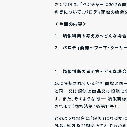
さて今回は、「ベンチャーにおける商
判断について、パロディ商標の話題
＜今回の内容＞
１ 類似判断の考え方～どんな場合
２ パロディ商標～プーマ・シーサ
１ 類似判断の考え方～どんな場合
既に登録されている他社商標と同
と同一又は類似の商品又は役務で
す。また、そのような同一・類似商
されます（商標法第4条第11号）。
どのような場合に「類似」になるか
外観、称呼及び観念のそれぞれの判