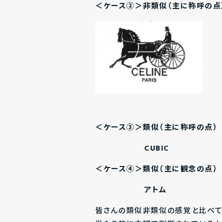
＜ケース②＞非類似（主に称
呼
の点
＜ケース③＞類似（主に称呼の点）
CU
＜ケース④＞類似（主に観念の点）
ア
皆さんの類似非類似の感覚と比べて