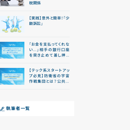
税関係
【実践】意外と簡単！「少
額訴訟」
「お金を支払ってくれな
い…」相手の銀行口座
を突き止めて差し押さ
える方法
【テック系スタートアッ
プ必見】防衛省の宇宙
作戦集団とは？公共調
達の留意点
執筆者一覧