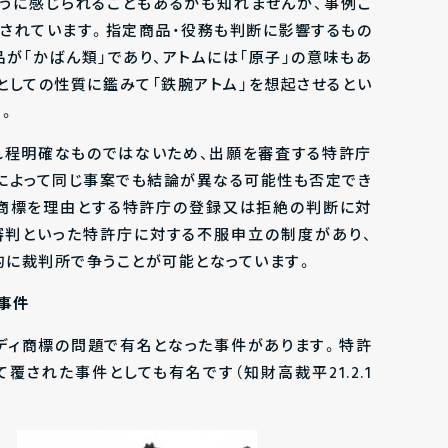
うに感じられることもあるかも知れませんが、事例ご
されています。指定商品・役務も判断に影響するもの
が「かばん類」であり、アトムには「原子」の意味もあ
としての性質に鑑みて「鉄腕アトム」を想起させるとい
。
れ程明確なものではないため、出願を審査する特許庁
によって同じ事案でも結論が異なる可能性も否定でき
似商標を理由とする特許庁の登録又は拒絶の判断に対
審判といった特許庁に対する不服申立の制度があり、
に裁判所で争うことが可能となっています。
事件
ディ商標の問題で有名となった事件があります。特許
覆された事件としても有名です（知財高裁平21.2.1