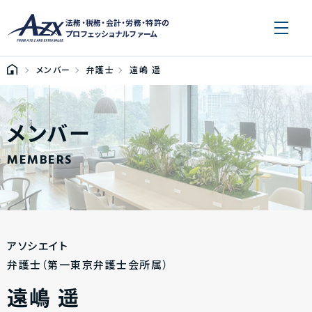
法務・税務・会計・労務・特許の
プロフェッショナルファーム
メンバー
弁護士
遠嶋 遥
メンバー
MEMBERS
アソシエイト
弁護士（第一東京弁護士会所属）
遠嶋 遥