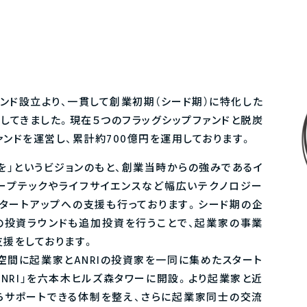
号ファンド設立より、一貫して創業初期（シード期）に特化した
してきました。現在５つのフラッグシップファンドと脱炭
Nファンドを運営し、累計約700億円を運用しております。
を」というビジョンのもと、創業当時からの強みであるイ
ープテックやライフサイエンスなど幅広いテクノロジー
タートアップへの支援も行っております。シード期の企
の投資ラウンドも追加投資を行うことで、起業家の事業
援をしております。
の空間に起業家とANRIの投資家を一同に集めたスタート
y ANRI」を六本木ヒルズ森タワーに開設。より起業家と近
らサポートできる体制を整え、さらに起業家同士の交流