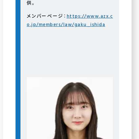
供。
メンバーページ：
https://www.azx.c
o.jp/members/law/gaku_ishida