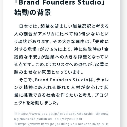
「Brand Founders Studio」
始動の背景
日本では、起業を望ましい職業選択と考える
人の割合がアメリカに比べて約3倍少ないとい
う現状があります。その大きな理由は、「失敗に
対する危惧」が37.6%に上り、特に失敗時の「金
銭的な不安」が起業への大きな障壁となってい
る点です。このようなリスクへの恐れが、起業に
踏み出せない原因となっています。
そこで、Brand Founders Studioは、チャレ
ンジ精神にあふれる優れた人材が安心して起
業に挑戦できる社会を作りたいと考え、プロジ
ェクトを始動しました。
※https://www.cas.go.jp/jp/seisaku/atarashii_sihonsy
ugi/bunkakai/suikusei_dai1/siryou3.pdf
※https://www.meti.go.jp/shingikai/sankoshin/shin_ki