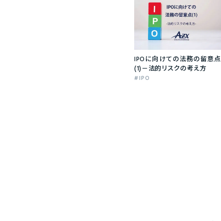
IPOに向けての法務の留意点
(1)－法的リスクの考え方
IPO