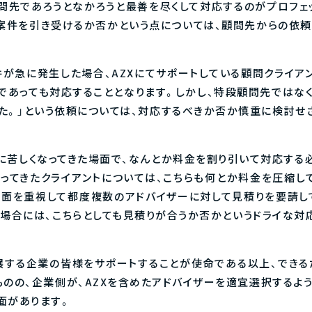
問先であろうとなかろうと最善を尽くして対応するのがプロフェ
案件を引き受けるか否かという点については、顧問先からの依
が急に発生した場合、AZXにてサポートしている顧問クライア
であっても対応することとなります。しかし、特段顧問先ではなく
た。」という依頼については、対応するべきか否か慎重に検討せ
に苦しくなってきた場面で、なんとか料金を割り引いて対応する
ってきたクライアントについては、こちらも何とか料金を圧縮し
格面を重視して都度複数のアドバイザーに対して見積りを要請し
の場合には、こちらとしても見積りが合うか否かというドライな対
発展する企業の皆様をサポートすることが使命である以上、でき
のの、企業側が、AZXを含めたアドバイザーを適宜選択するよう
面があります。