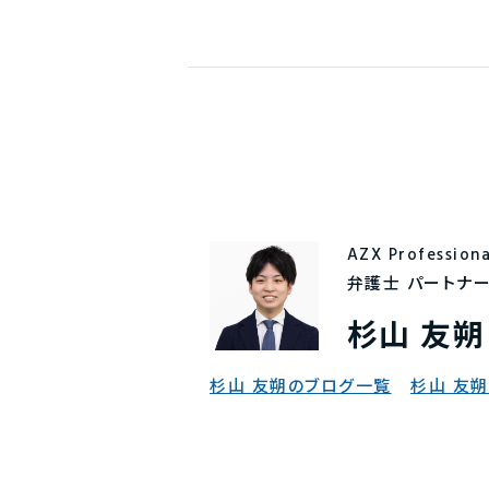
AZX Profession
弁護士 パートナ
杉山 友朔
杉山 友朔のブログ一覧
杉山 友