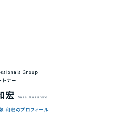
essionals Group
ートナー
和宏
Sase, Kazuhiro
瀬 和宏のプロフィール