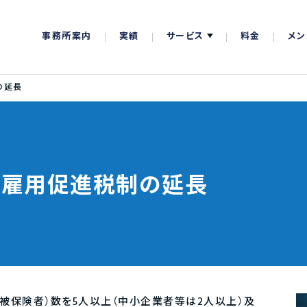
事務所案内
実績
サービス
料金
メン
の延長
】雇用促進税制の延長
被保険者）数を5人以上（中小企業者等は2人以上）及