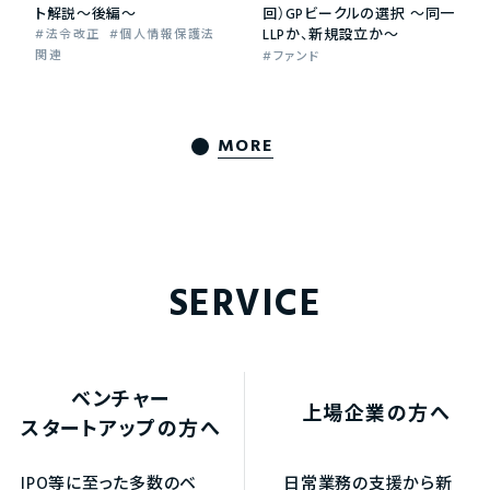
ト解説～後編～
回）GPビークルの選択 ～同一
LLPか、新規設立か～
法令改正
個人情報保護法
関連
ファンド
MORE
SERVICE
ベンチャー
上場企業の方へ
スタートアップの方へ
IPO等に至った多数のベ
日常業務の支援から新