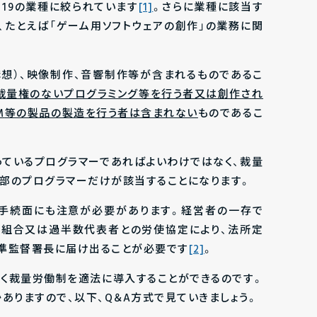
、19の業種に絞られています
[1]
。さらに業種に該当す
、たとえば「ゲーム用ソフトウェアの創作」の業務に関
構想）、映像制作、音響制作等が含まれるものであるこ
裁量権のないプログラミング等を行う者又は創作され
M
等の製品の製造を行う者は含まれない
ものであるこ
っているプログラマーであればよいわけではなく、裁量
部のプログラマーだけが該当することになります。
は手続面にも注意が必要があります。経営者の一存で
働組合又は過半数代表者との労使協定により、法所定
準監督署長に届け出ることが必要です
[2]
。
やく裁量労働制を適法に導入することができるのです。
ありますので、以下、Q＆A方式で見ていきましょう。