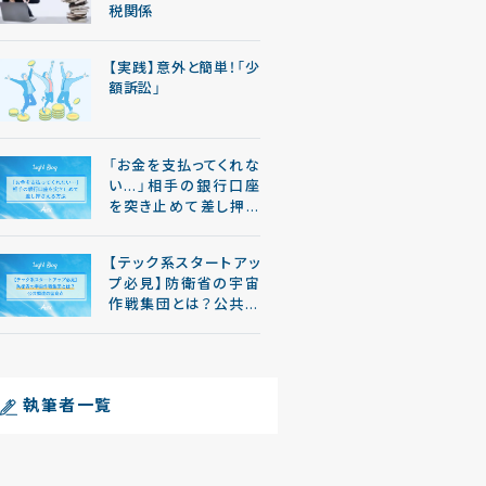
税関係
【実践】意外と簡単！「少
額訴訟」
「お金を支払ってくれな
い…」相手の銀行口座
を突き止めて差し押さ
える方法
【テック系スタートアッ
プ必見】防衛省の宇宙
作戦集団とは？公共調
達の留意点
執筆者一覧