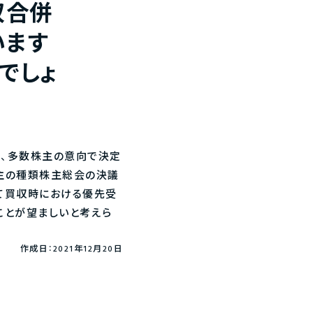
収合併
います
でしょ
め、多数株主の意向で決定
主の種類株主総会の決議
いて買収時における優先受
ことが望ましいと考えら
作成日：2021年12月20日