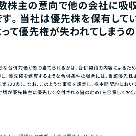
数株主の意向で他の会社に吸
です。当社は優先株を保有して
よって優先権が失われてしまうの
うな合併対価が割り当てられるかは、合併契約の内容によるた
但し、優先権を剥奪するような合併条件の場合には、当該優先株
法第322条）。なお、このような事態を想定し、株主間契約にお
定額が優先株主に優先して交付される旨の定め）を合意しておく