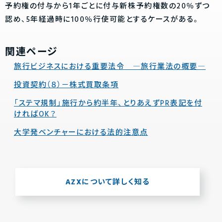
予約権の付与から1年ごとに付与新株予約権数の20％ずつ
認め、5年経過時に100％行使可能とするケースがある。
関連ページ
旅行ビジネスにおける重要法令 ―旅行業法の概要―
投資契約（８）－株式買取条項
「ステマ規制」施行から約半年、とりあえずPR表記を付
ければOK？
大学発ベンチャーにおける法的注意点
AZXについて詳しく知る