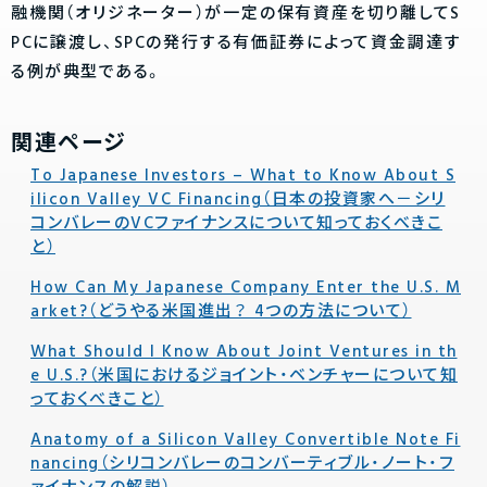
融機関（オリジネーター）が一定の保有資産を切り離してS
PCに譲渡し、SPCの発行する有価証券によって資金調達す
る例が典型である。
関連ページ
To Japanese Investors – What to Know About S
ilicon Valley VC Financing（日本の投資家へ－シリ
コンバレーのVCファイナンスについて知っておくべきこ
と）
How Can My Japanese Company Enter the U.S. M
arket?（どうやる米国進出？ 4つの方法について）
What Should I Know About Joint Ventures in th
e U.S.?（米国におけるジョイント・ベンチャーについて知
っておくべきこと）
Anatomy of a Silicon Valley Convertible Note Fi
nancing（シリコンバレーのコンバーティブル・ノート・フ