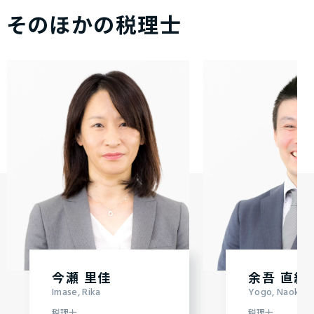
そのほかの税理士
今瀬 里佳
余吾 直紀
Imase, Rika
Yogo, Naoki