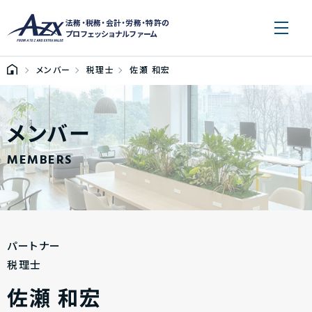
法務・税務・会計・労務・特許の
プロフェッショナルファーム
メンバー
税理士
佐瀬 和宏
メンバー
MEMBERS
パートナー
税理士
佐瀬 和宏