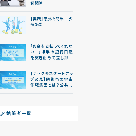
税関係
【実践】意外と簡単！「少
額訴訟」
「お金を支払ってくれな
い…」相手の銀行口座
を突き止めて差し押さ
える方法
【テック系スタートアッ
プ必見】防衛省の宇宙
作戦集団とは？公共調
達の留意点
執筆者一覧