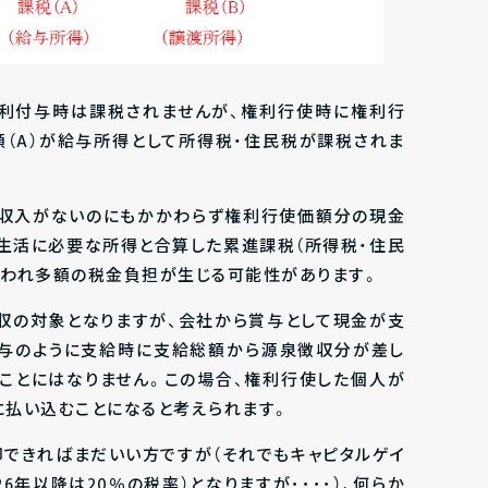
権利付与時は課税されませんが、権利行使時に権利行
（A）が給与所得として所得税・住民税が課税されま
収入がない
のにもかかわらず権利行使価額分の現金
生活に必要な所得と合算した累進課税
（所得税・住民
が行われ多額の税金負担が生じる可能性があります。
収の対象となりますが、会社から賞与として現金が支
賞与のように支給時に支給総額から源泉徴収分が差し
ことにはなりません。この場合、権利行使した個人が
払い込むことになると考えられます。
できればまだいい方ですが（それでもキャピタルゲイ
6年以降は20％の税率）となりますが････）、何らか