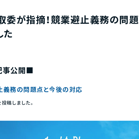
取委が指摘！競業避止義務の問
した
記事公開■
止義務の問題点と今後の対応
を投稿しました。