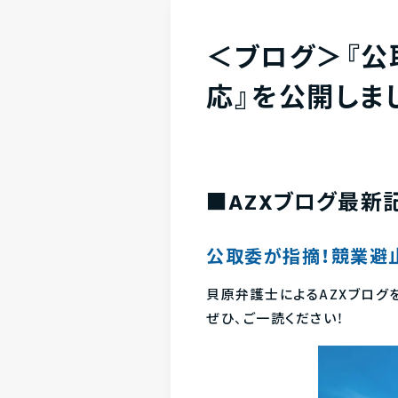
＜ブログ＞『公
応』を公開しま
■AZXブログ最新
公取委が指摘！競業避
貝原弁護士によるAZXブログ
ぜひ、ご一読ください！