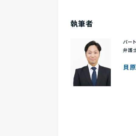
執筆者
パー
弁護
貝原