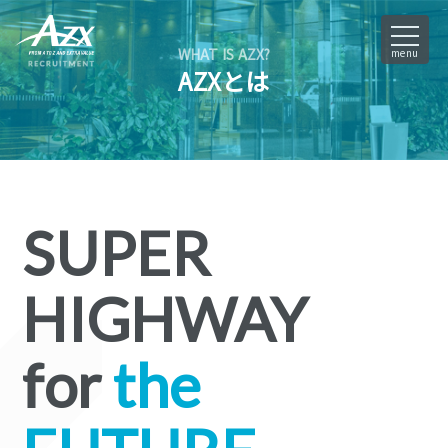
WHAT IS AZX?
menu
AZXとは
SUPER
HIGHWAY
for
the