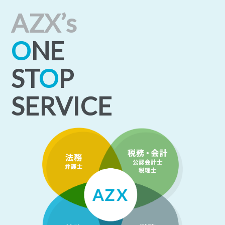
AZX’s
O
NE
ST
O
P
SERVICE