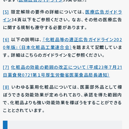
います（
医療広告ガイドライン
39頁参照）。
[5]
限定解除の要件の詳細については、
医療広告ガイドラ
イン
34頁以下をご参照ください。なお、その他の医療広告
に関する規制も遵守する必要があります。
[6]
以下の説明は、
『化粧品等の適正広告ガイドライン202
0年版』（日本化粧品工業連合会）
を踏まえて記載していま
す。詳細はこちらのガイドラインをご参照ください。
[7]
化粧品の効能の範囲の改正について（平成23年７月21
日薬食発0721第１号厚生労働省医薬食品局長通知）
[8]
いわゆる薬用化粧品については、医薬部外品として標
ぼうできる効能効果が定められており、承認を得た範囲内
で、化粧品よりも強い効能効果を標ぼうをすることができる
こととされています。