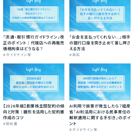
「流通・取引慣行ガイドライン」改
「お金を支払ってくれない…」相手
正のポイント｜代理店への再販売
の銀行口座を突き止めて差し押さ
価格拘束はどうなる？
える方法
ガイドライン等
訴訟
【2026年版】創業株主間契約の傾
AI利用で損害が発生したら？経産
向と対策｜雛形を活用した契約書
省「AI利活用における民事責任の
作成のコツ
解釈適用に関する手引き」のポイ
ント
契約書
ガイドライン等