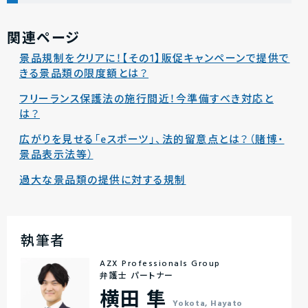
関連ページ
景品規制をクリアに！【その1】販促キャンペーンで提供で
きる景品類の限度額とは？
フリーランス保護法の施行間近！今準備すべき対応と
は？
広がりを見せる「eスポーツ」、法的留意点とは？（賭博・
景品表示法等）
過大な景品類の提供に対する規制
執筆者
AZX Professionals Group
弁護士 パートナー
横田 隼
Yokota, Hayato