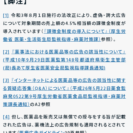
【脚注】
[1]
令和3年８月１日施行の法改正により、虚偽・誇大広告
について対象期間の売上額の4.5%相当額の課徴金制度が
導入されています（
『課徴金制度の導入について』（厚生労
働省 医薬・生活衛生局監視指導・麻薬対策課）
参照）。
[2]
『薬事法における医薬品等の広告の該当性について』
(平成10年9月29日医薬監第148号都道府県衛生主管部
(局)長あて厚生省医薬安全局監視指導課長通知)
[3]
『インターネットによる医薬品等の広告の該当性に関す
る質疑応答集（Q&A）について』（平成26年5月22日薬食監
麻発0522第9号厚生労働省医薬食品局監視指導・麻薬対
策課長通知）
のA2参照
[4]
但し、医薬品を販売又は無償での授与をする旨が記載
された広告は、薬機法上の広告規制も適用されるとされて