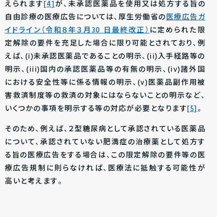
えられます
[4]
が、未承認医薬品を使用又は処方する旨の
自由診療の医療広告については、厚生労働省の
医療広告ガ
イドライン（令和８年３月30 日最終改正）
に定められた限
定解除の要件を充足した場合に限り可能とされており、例
えば、(i)未承認医薬品であることの明示、(ii)入手経路等の
明示、(iii)国内の承認医薬品等の有無の明示、(iv)諸外国
における安全性等に係る情報の明示、(v)医薬品副作用被
害救済制度等の救済の対象にはならないことの明示など、
いくつかの事項を明示する等の対応が必要となります
[5]
。
そのため、例えば、２型糖尿病として承認されている医薬品
について、承認されていない肥満症の治療薬として処方す
る旨の医療広告をする場合は、この限定解除の要件等の医
療広告規制に則らなければ、医療法に抵触する可能性が
高いと考えます。