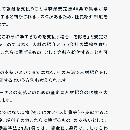
して報酬を支払うことは職業安定法40条で供与が禁
当すると判断されるリスクがあるため、社員紹介制度を
ます。
他これらに準ずるものを支払う場合…を除き」と規定さ
払うのではなく、人材の紹介という会社の業務を遂行
他これらに準ずるもの」として金銭を給付することも可
の支払いという形ではなく、別の方法で人材紹介をし
価するという方法も考えられます。
ボーナスの支払いのための査定に人材紹介の功績を大
れます。
金ではなく現物（例えばオフィス雑貨等）を支給するよ
金、給料その他これらに準ずるもの」の支払いとして、
基準法24条1項では、「賃金は、通貨で、…しはらわ