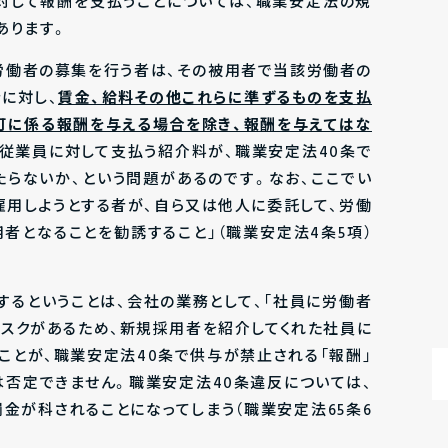
対して報酬を支払うことについては、職業安定法の規
あります。
「労働者の募集を行う者は、その被用者で当該労働者の
に対し、
賃金、給料その他これらに準ずるものを支払
可に係る報酬を与える場合を除き、報酬を与えてはな
が従業員に対して支払う紹介料が、職業安定法40条で
たらないか、という問題があるのです。なお、ここでい
雇用しようとする者が、自ら又は他人に委託して、労働
者となることを勧誘すること」（職業安定法4条5項）
するということは、会社の業務として、「社員に労働者
リスクがあるため、新規採用者を紹介してくれた社員に
ことが、職業安定法40条で供与が禁止される「報酬」
は否定できません。職業安定法40条違反については、
金が科されることになってしまう（職業安定法65条6