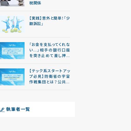
税関係
【実践】意外と簡単！「少
額訴訟」
「お金を支払ってくれな
い…」相手の銀行口座
を突き止めて差し押さ
える方法
【テック系スタートアッ
プ必見】防衛省の宇宙
作戦集団とは？公共調
達の留意点
執筆者一覧