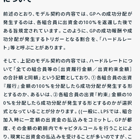
について
前述のとおり、モデル契約の内容では、GPへの成功分配が
発生するのは、各組合員に出資金の100%を返還した後で
ある旨規定されています。このように、GPの成功報酬や成
功分配が発生するトリガーとなる割合を、「ハードルレー
ト」等と呼ぶことがあります。
そして、上記のモデル契約の内容では、ハードルレートにつ
いて「全ての組合員等の［出資履行金額／出資約束金額］
の合計額と同額」という記載としており、①各組合員の出資
『履行』金額の100%を分配したら成功分配が発生する形
とするのか、あるいは、②各組合員の出資『約束』金額の10
0%を分配したら成功分配が発生する形とするのかが選択
式となっていることが分かります。((一般に、LPSでは、組合
加入時に一定額の出資金の払込みをコミットし、GPが都
度、その金額の範囲内でキャピタルコールを行うことによ
り、現実に出資金の払込みを受けることが多いのですが、こ