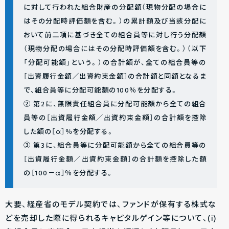
に対して行われた組合財産の分配額（現物分配の場合に
はその分配時評価額を含む。）の累計額及び当該分配に
おいて前二項に基づき全ての組合員等に対し行う分配額
（現物分配の場合にはその分配時評価額を含む。）（以下
「分配可能額」という。）の合計額が、全ての組合員等の
［出資履行金額／出資約束金額］の合計額と同額となるま
で、組合員等に分配可能額の100％を分配する。
② 第2に、無限責任組合員に分配可能額から全ての組合
員等の［出資履行金額／出資約束金額］の合計額を控除
した額の［α］％を分配する。
③ 第3に、組合員等に分配可能額から全ての組合員等の
［出資履行金額／出資約束金額］の合計額を控除した額
の［100－α］％を分配する。
大要、経産省のモデル契約では、ファンドが保有する株式な
どを売却した際に得られるキャピタルゲイン等について、(i)