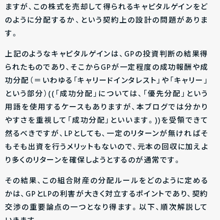
ますが、この株式を売却して得られるキャピタルゲインをど
のように分配するか、という契約上の設計の問題がありま
す。
上記のようなキャピタルゲインは、GPの投資判断の結果得
られたものであり、そこからGPが一定程度の成功報酬や成
功分配（＝いわゆる「キャリードインタレスト」や「キャリー」
という部分）((「成功分配」については、「優先分配」という
用語を使用するケースもありますが、本ブログでは分かり
やすさを重視して「成功分配」といいます。))を受領できて
然るべきですが、LPとしても、一定のリターンが無ければそ
もそも出資を行うメリットもないので、元本の回収に加えよ
り多くのリターンを確保しようとするのが通常です。
その結果、この組合財産の分配ルールをどのように定める
かは、GPとLPの利害が大きく対立するポイントであり、契約
交渉の重要論点の一つとなり得ます。以下、順次解説して