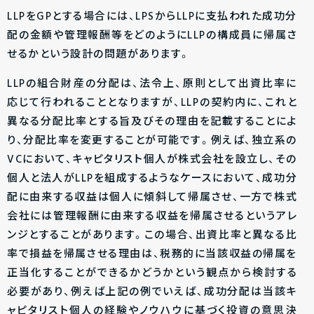
LLPをGPとする場合には、LPSからLLPに支払われた成功分
配の金額や管理報酬等をどのようにLLPの構成員に帰属さ
せるかという設計の問題があります。
LLPの組合財産の分配は、法令上、原則として出資比率に
応じて行われることとなりますが、LLPの契約内に、これと
異なる分配比率とする旨及びその理由を記載することによ
り、分配比率を変更することが可能です。例えば、独立系の
VCにおいて、キャピタリスト個人が株式会社を設立し、その
個人と法人がLLPを組成するようなケースにおいて、成功分
配に由来する収益は個人に傾斜して帰属させ、一方で株式
会社には管理報酬に由来する収益を帰属させるというアレ
ンジとすることがあります。この場合、出資比率と異なる比
率で損益を帰属させる理由は、税務的に当該収益の帰属を
正当化することができるかどうかという観点から検討する
必要があり、例えば上記の例でいえば、成功分配は当該キ
ャピタリスト個人の経験やノウハウに基づく投資の意思決