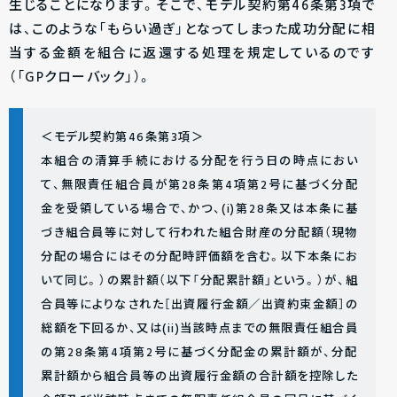
生じることになります。そこで、モデル契約第46条第3項で
は、このような「もらい過ぎ」となってしまった成功分配に相
当する金額を組合に返還する処理を規定しているのです
（「GPクローバック」）。
＜モデル契約第46条第3項＞
本組合の清算手続における分配を行う日の時点におい
て、無限責任組合員が第28条第4項第2号に基づく分配
金を受領している場合で、かつ、(i)第28条又は本条に基
づき組合員等に対して行われた組合財産の分配額（現物
分配の場合にはその分配時評価額を含む。以下本条にお
いて同じ。）の累計額（以下「分配累計額」という。）が、組
合員等によりなされた［出資履行金額／出資約束金額］の
総額を下回るか、又は(ii)当該時点までの無限責任組合員
の第28条第4項第2号に基づく分配金の累計額が、分配
累計額から組合員等の出資履行金額の合計額を控除した