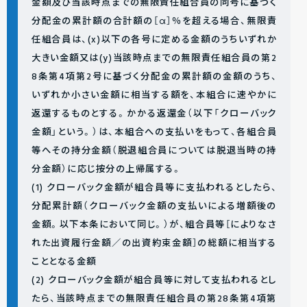
金額及び当該時点までの無限責任組合員の同号に基づく
分配金の累計額の合計額の［α］％を超える場合、無限責
任組合員は、(x)以下の各号に定める金額のうちいずれか
大きい金額又は(y)当該時点までの無限責任組合員の第2
8条第4項第2号に基づく分配金の累計額の金額のうち、
いずれか小さい金額に相当する額を、本組合に速やかに
返還するものとする。かかる返還金（以下「クローバック
金額」という。）は、本組合への支払いをもって、各組合員
等へその持分金額（脱退組合員については脱退当時の持
分金額）に応じ按分の上帰属する。
(1) クローバック金額が組合員等に支払われるとしたら、
分配累計額（クローバック金額の支払いによる増額後の
金額。以下本条において同じ。）が、組合員等［によりなさ
れた出資履行金額／の出資約束金額］の総額に相当する
こととなる金額
(2) クローバック金額が組合員等に対して支払われるとし
たら、当該時点までの無限責任組合員の第28条第4項第