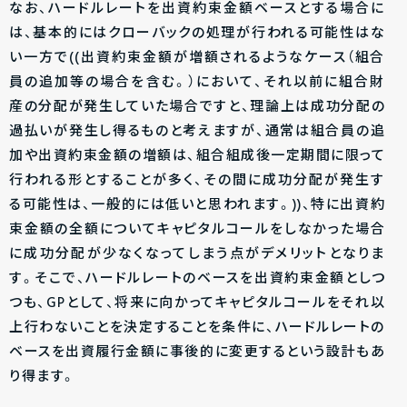
なお、ハードルレートを出資約束金額ベースとする場合に
は、基本的にはクローバックの処理が行われる可能性はな
い一方で((出資約束金額が増額されるようなケース（組合
員の追加等の場合を含む。）において、それ以前に組合財
産の分配が発生していた場合ですと、理論上は成功分配の
過払いが発生し得るものと考えますが、通常は組合員の追
加や出資約束金額の増額は、組合組成後一定期間に限って
行われる形とすることが多く、その間に成功分配が発生す
る可能性は、一般的には低いと思われます。))、特に出資約
束金額の全額についてキャピタルコールをしなかった場合
に成功分配が少なくなってしまう点がデメリットとなりま
す。そこで、ハードルレートのベースを出資約束金額としつ
つも、GPとして、将来に向かってキャピタルコールをそれ以
上行わないことを決定することを条件に、ハードルレートの
ベースを出資履行金額に事後的に変更するという設計もあ
り得ます。