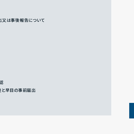
出又は事後報告について
認
整と早目の事前届出