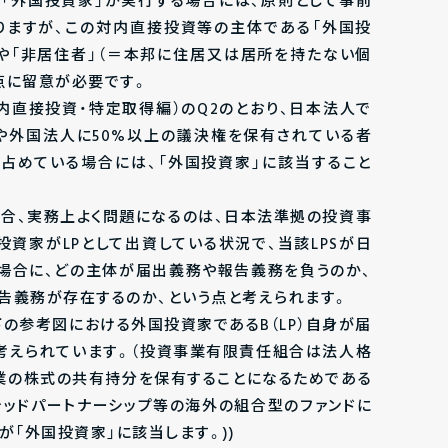
「外国投資家」が実行する場合には、原則として事前
りますが、この対内直接投資等の主体である「外国投
」や「非居住者」（＝本邦に住居又は居所を持たない個
点に留意が必要です。
内直接投資・特定取得編）のQ2のとおり、日本法人で
や外国法人に50%以上の議決権を保有されている者
占めている場合には、「外国投資家」に該当すること
場合、実務上よく問題になるのは、日本法準拠の投資事
国投資家がLPとして出資している状況で、当該LPSが日
場合に、どの主体が届出義務や報告義務を負うのか、
告義務が存在するのか、という点と考えられます。
の参考図における外国投資家であるB（LP）自身が届
考えられています。（投資事業有限責任組合は法人格
企業の株式の共有持分を保有することになるためである
ミテッドパートナーシップ等の海外の組合型のファンドに
が「外国投資家」に該当します。))