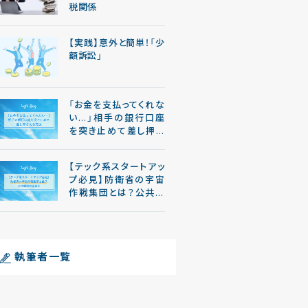
税関係
【実践】意外と簡単！「少
額訴訟」
「お金を支払ってくれな
い…」相手の銀行口座
を突き止めて差し押さ
える方法
【テック系スタートアッ
プ必見】防衛省の宇宙
作戦集団とは？公共調
達の留意点
執筆者一覧