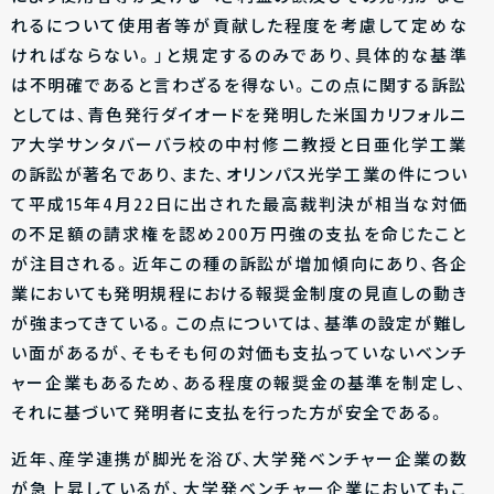
れるについて使用者等が貢献した程度を考慮して定めな
ければならない。」と規定するのみであり、具体的な基準
は不明確であると言わざるを得ない。この点に関する訴訟
としては、青色発行ダイオードを発明した米国カリフォルニ
ア大学サンタバーバラ校の中村修二教授と日亜化学工業
の訴訟が著名であり、また、オリンパス光学工業の件につい
て平成15年4月22日に出された最高裁判決が相当な対価
の不足額の請求権を認め200万円強の支払を命じたこと
が注目される。近年この種の訴訟が増加傾向にあり、各企
業においても発明規程における報奨金制度の見直しの動き
が強まってきている。この点については、基準の設定が難し
い面があるが、そもそも何の対価も支払っていないベンチ
ャー企業もあるため、ある程度の報奨金の基準を制定し、
それに基づいて発明者に支払を行った方が安全である。
近年、産学連携が脚光を浴び、大学発ベンチャー企業の数
が急上昇しているが、大学発ベンチャー企業においてもこ