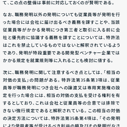
て、この点の整備は事前に対応しておくのが賢明である。
なお、職務発明以外の発明についても従業員等が発明を行
った場合には会社に届け出るべき義務を課すことや、当該
従業員等がかかる発明につき第三者と取引に入る前に会
社と優先的に協議する義務を課すことについては、特許法
はこれを禁止しているものではないと解釈されているよう
であり、発明が特段重要である開発型ベンチャー企業では
かかる規定を就業規則等に入れることも検討に値する。
次に、職務発明に関して注意するべき点としては、「相当の
対価の支払」の問題がある。特許法第35条第3項は、従業
員等が職務発明につき会社への譲渡又は専用実施権の設
定を行った場合には、相当の対価の支払を受ける権利を有
するとしており、これは会社と従業員等の合意では排除で
きない強行規定であると解釈されている。この相当の対価
の決定方法については、特許法第35条第4項は、「その発明
により使用者等が受けるべき利益の額及びその発明がなさ