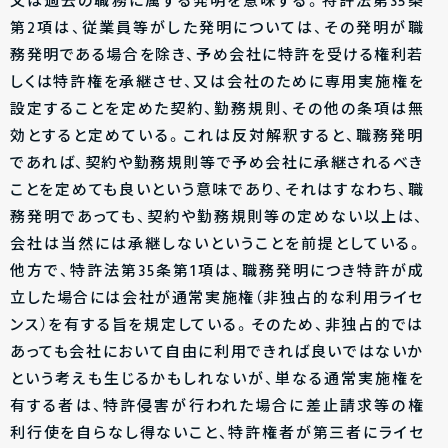
又は過去の職務に属する発明を意味する。特許法第35条
第2項は、従業員等がした発明については、その発明が職
務発明である場合を除き、予め会社に特許を受ける権利若
しくは特許権を承継させ、又は会社のために専用実施権を
設定することを定めた契約、勤務規則、その他の条項は無
効とすると定めている。これは反対解釈すると、職務発明
であれば、契約や勤務規則等で予め会社に承継されるべき
ことを定めても良いという意味であり、それはすなわち、職
務発明であっても、契約や勤務規則等の定めない以上は、
会社は当然には承継しないということを前提としている。
他方で、特許法第35条第1項は、職務発明につき特許が成
立した場合には会社が通常実施権（非独占的な利用ライセ
ンス）を有する旨を規定している。そのため、非独占的では
あっても会社において自由に利用できれば良いではないか
という考えも生じるかもしれないが、単なる通常実施権を
有する者は、特許侵害が行われた場合に差止請求等の権
利行使を自らなし得ないこと、特許権者が第三者にライセ