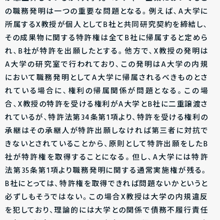
の職務発明は一つの重要な問題となる。例えば、A大学に
所属するX教授が個人としてB社と共同研究契約を締結し、
その成果物に関する特許権は全てB社に帰属すると定めら
れ、B社が特許を出願したとする。他方で、X教授の発明は
A大学の研究室で行われており、この発明はA大学の内規
において職務発明としてA大学に帰属されるべきものとさ
れている場合に、権利の帰属関係が問題となる。この場
合、X教授の特許を受ける権利がA大学とB社に二重譲渡さ
れているが、特許法第34条第1項より、特許を受ける権利の
承継はその承継人が特許出願しなければ第三者に対抗で
きないとされていることから、原則として特許出願をしたB
社が特許権を取得することになる。但し、A大学には特許
法第35条第1項より職務発明に関する通常実施権が残る。
B社にとっては、特許権を取得できれば問題ないかというと
必ずしもそうではない。この場合X教授は大学の内規違反
を犯しており、理論的には大学との関係で債務不履行責任