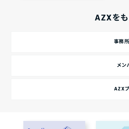
AZXを
事務
メン
AZX