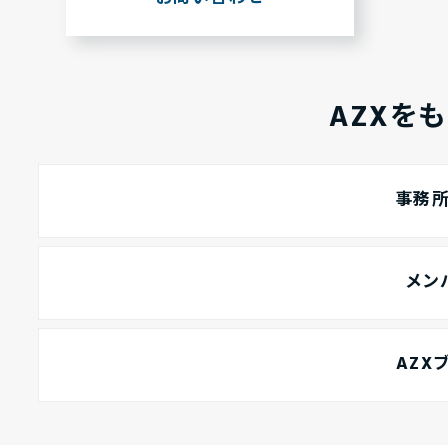
AZXを
事務
メン
AZX