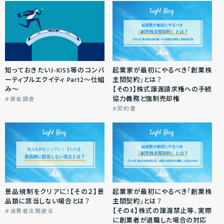
知っておきたいJ-KISS等のコンバ
起業家が最初にやるべき「創業株
ーティブルエクイティ Part2～仕組
主間契約」とは？
み～
【その3】株式譲渡請求権への手続
協力義務と強制売却権
資金調達
契約書
景品規制をクリアに！【その２】景
起業家が最初にやるべき「創業株
品類に該当しない場合とは？
主間契約」とは？
【その4】株式の譲渡禁止等、実際
消費者法関連法
に創業者が退職した場合の対応