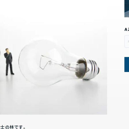
A
護士の林です。