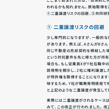
ここまで読まれた方は、「具体的に
われるかも知れません。原始取得を選
①二重譲渡リスクの回避、②共同研
① 二重譲渡リスクの回避
少し専門的になりますが、一般的な
があります。例えば、AさんがBさ
同じ不動産の売却契約を締結した場
という対抗要件を先に得た方が所有
場合も、もし従業員XがY社在職中
該発明を開示し、Z社に権利譲渡し
が特許権を取得することになります（
味するため、Y社が職務発明規程で
と上記のような二重譲渡が発生して
実際には二重譲渡がされるケース
みて、この改正が行われました。改