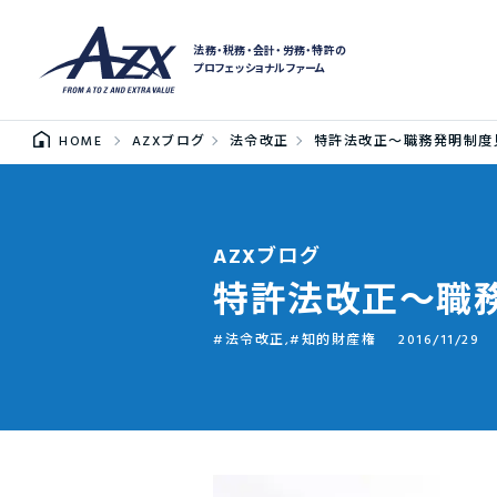
法務・税務・会計・労務・特許の
プロフェッショナルファーム
HOME
AZXブログ
法令改正
特許法改正～職務発明制度
AZXブログ
特許法改正～職
法令改正
,
知的財産権
2016/11/29