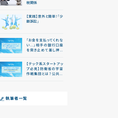
税関係
【実践】意外と簡単！「少
額訴訟」
「お金を支払ってくれな
い…」相手の銀行口座
を突き止めて差し押さ
える方法
【テック系スタートアッ
プ必見】防衛省の宇宙
作戦集団とは？公共調
達の留意点
執筆者一覧