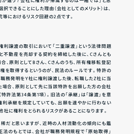
何が違う？会社に権利が帰属するのは一緒では」と思
択できることにした理由（会社としてのメリット）は、
究等におけるリスク回避の2点です。
権利譲渡の取引において「二重譲渡」という法律問題
んと不動産を売却する契約を締結した後に、Cさんとも
合、原則としてBさん、Cさんのうち、所有権移転登記
権を取得するというのが、民法のルールです。特許の
の職務発明をY社に権利譲渡した後、転職したZ社に当
た場合、原則として先に当該特許を出願した方の会社
特許法第34条第1項）。旧法の「承継」は「譲渡」を意
権利承継を規定していても、出願を速やかに行わない
他社に権利をとられるリスクがあることになります。
は稀だと思いますが、近時の人材流動化の傾向にも鑑
正法のもとでは、会社が職務発明規程で「原始取得」