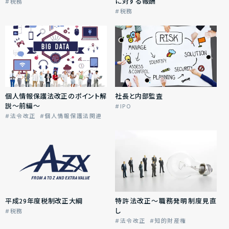
に対する報酬
税務
税務
個人情報保護法改正のポイント解
社長と内部監査
説～前編～
IPO
法令改正
個人情報保護法関連
平成29年度税制改正大綱
特許法改正～職務発明制度見直
し
税務
法令改正
知的財産権