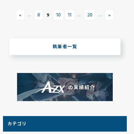
«
8
9
10
11
20
»
...
...
...
執筆者一覧
カテゴリ