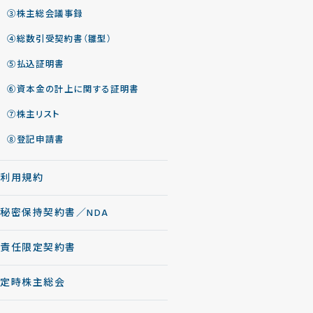
③株主総会議事録
④総数引受契約書（雛型）
⑤払込証明書
⑥資本金の計上に関する証明書
⑦株主リスト
⑧登記申請書
利用規約
秘密保持契約書／NDA
責任限定契約書
定時株主総会