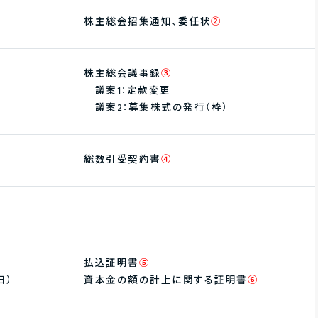
株主総会招集通知、委任状
②
株主総会議事録
③
議案1：定款変更
議案2：募集株式の発行（枠）
総数引受契約書
④
払込証明書
⑤
日）
資本金の額の計上に関する証明書
⑥