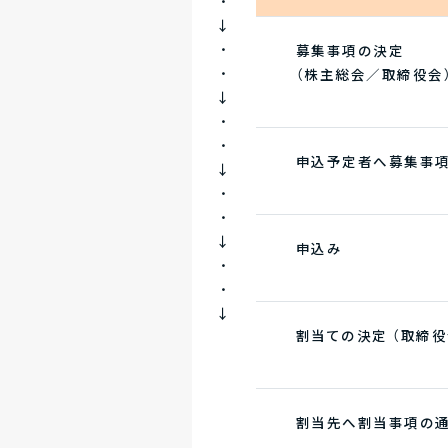
・
↓
・
募集事項の決定
・
（株主総会／取締役会
↓
・
・
申込予定者へ募集事項
↓
・
・
↓
申込み
・
・
↓
割当ての決定 （取締役
割当先へ割当事項の