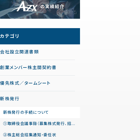
カテゴリ
会社設立関連書類
創業メンバー株主間契約書
優先株式／タームシート
新株発行
新株発行の手続について
①取締役会議事録（募集株式発行、招集決定等）
②株主総会招集通知・委任状