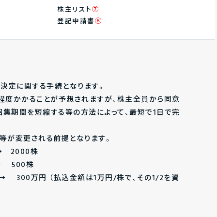
株主リスト
⑦
登記申請書
⑧
ての決定に関する手続となります。
日程度かかることが予想されますが、株主全員から同意
招集期間を短縮する等の方法によって、最短で1日で完
数等が変更される前提となります。
 2000株
 500株
00万円 （払込金額は1万円/株で、その1/2を資