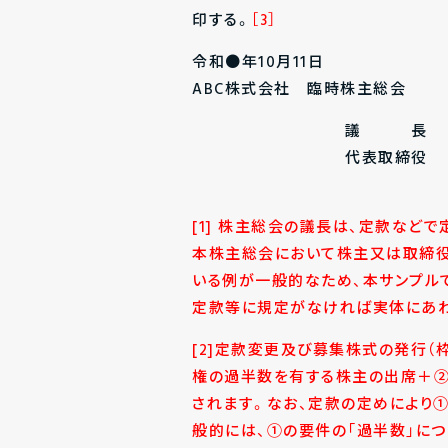
印する。
［3］
令和●年10月11日
ABC株式会社 臨時株主総会
議 長
代表取締役 鈴
[1] 株主総会の議長は、定款など
本株主総会において株主又は取締役
いる例が一般的なため、本サンプル
定款等に規定がなければ実体にあわ
[2]定款変更及び募集株式の発行（
権の過半数を有する株主の出席＋②
されます。なお、定款の定めにより
般的には、①の要件の「過半数」につ