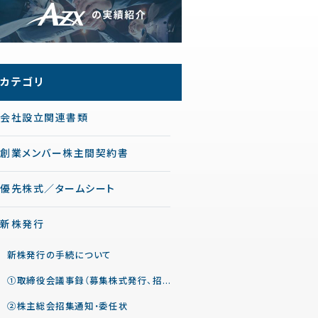
カテゴリ
会社設立関連書類
創業メンバー株主間契約書
優先株式／タームシート
新株発行
新株発行の手続について
①取締役会議事録（募集株式発行、招集決定等）
②株主総会招集通知・委任状