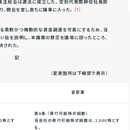
本株主総会は適法に成立した。定刻代表取締役社長鈴
り、開会を宣し直ちに議事に入った。
［1］
よる柔軟かつ機動的な資金調達を可能にするため、当
い旨を説明し、本議案の賛否を議場に諮ったところ、
決された。
記
（変更箇所は下線部で表示）
変更案
第6条 （発行可能株式総数）
0株とす
当会社の発行可能株式総数は、2,000株とす
る。