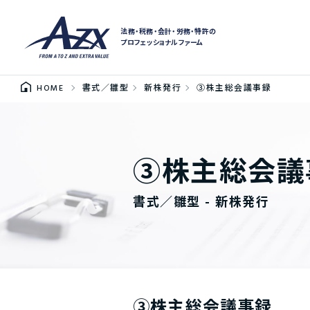
法務・税務・会計・労務・特許の
プロフェッショナルファーム
HOME
書式／雛型
新株発行
③株主総会議事録
③株主総会議
書式／雛型 - 新株発行
③株主総会議事録