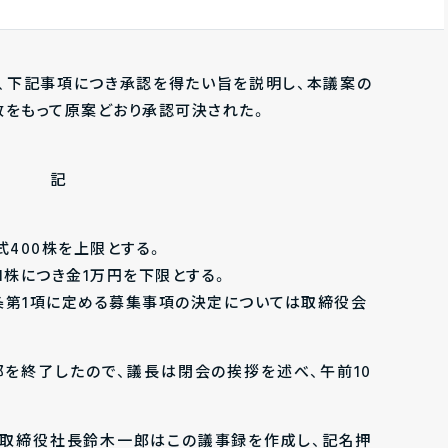
、下記事項につき承認を得たい旨を説明し、本議案の
致をもって原案どおり承認可決された。
記
株式400株を上限とする。
式1株につき金1万円を下限とする。
99条第1項に定める募集事項の決定については取締役会
を終了したので、議長は閉会の挨拶を述べ、午前10
表取締役社長鈴木一郎はこの議事録を作成し、記名押