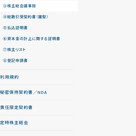
③株主総会議事録
④総数引受契約書（雛型）
⑤払込証明書
⑥資本金の計上に関する証明書
⑦株主リスト
⑧登記申請書
利用規約
秘密保持契約書／NDA
責任限定契約書
定時株主総会