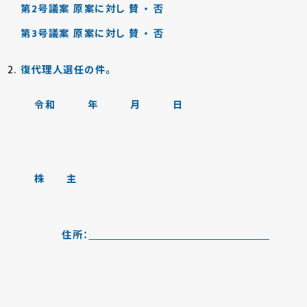
第2号議案 原案に対し 賛 ・ 否
第3号議案 原案に対し 賛 ・ 否
復代理人選任の件。
令和 年 月 日
株 主
住所：