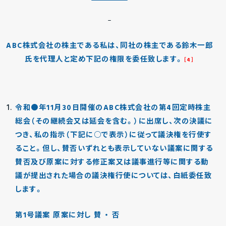
ABC株式会社の株主である私は、同社の株主である鈴木一郎
氏を代理人と定め下記の権限を委任致します。
［4］
令和●年11月30日
開催のABC株式会社の第4回定時株主
総会（その継続会又は延会を含む。）に出席し、次の決議に
つき、私の指示（下記に○で表示）に従って議決権を行使す
ること。但し、賛否いずれとも表示していない議案に関する
賛否及び原案に対する修正案又は議事進行等に関する動
議が提出された場合の議決権行使については、白紙委任致
します。
第1号議案 原案に対し 賛 ・ 否