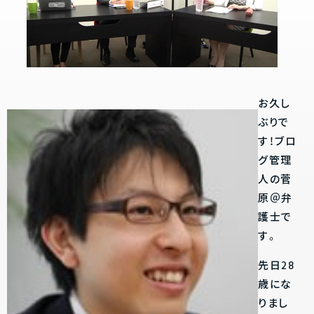
お久し
ぶりで
す！ブロ
グ管理
人の菅
原＠弁
護士で
す。
先日28
歳にな
りまし