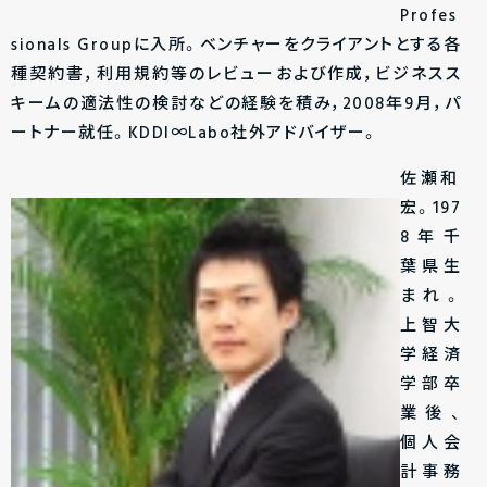
Profes
sionals Groupに入所。ベンチャーをクライアントとする各
種契約書，利用規約等のレビューおよび作成，ビジネスス
キームの適法性の検討などの経験を積み，2008年9月，パ
ートナー就任。KDDI∞Labo社外アドバイザー。
佐瀬和
宏。197
8年千
葉県生
まれ。
上智大
学経済
学部卒
業後、
個人会
計事務