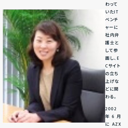
わって
いたIT
ベンチ
ャーに
社内弁
護士と
して参
画し、E
Cサイト
の立ち
上げな
どに関
わる。
2002
年6月
にAZX