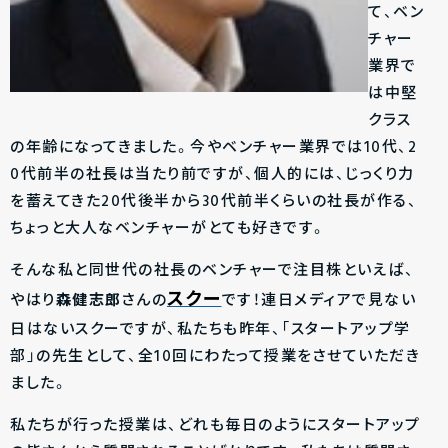
て、ベン
チャー
業界で
は中堅
クラス
の年齢になってきました。今やベンチャー業界では10代、2
0代前半の社長は当たり前ですが、個人的には、じっくり力
を蓄えてきた20代後半から30代前半くらいの社長が作る、
ちょっと大人なベンチャーがとても好きです。
そんな私と同世代の社長のベンチャーで注目株といえば、
スクー
やはり
森健志郎
さんの
です！連日メディアで見ない
日はないスクーですが、私たちも昨年、「スタートアップ学
部」の先生として、全10回にわたって授業をさせていただき
ました。
私たちが行った授業は、どれも毎日のようにスタートアップ