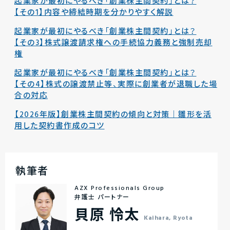
起業家が最初にやるべき「創業株主間契約」とは？
【その1】内容や締結時期を分かりやすく解説
起業家が最初にやるべき「創業株主間契約」とは？
【その3】株式譲渡請求権への手続協力義務と強制売却
権
起業家が最初にやるべき「創業株主間契約」とは？
【その4】株式の譲渡禁止等、実際に創業者が退職した場
合の対応
【2026年版】創業株主間契約の傾向と対策｜雛形を活
用した契約書作成のコツ
執筆者
AZX Professionals Group
弁護士 パートナー
貝原 怜太
Kaihara, Ryota