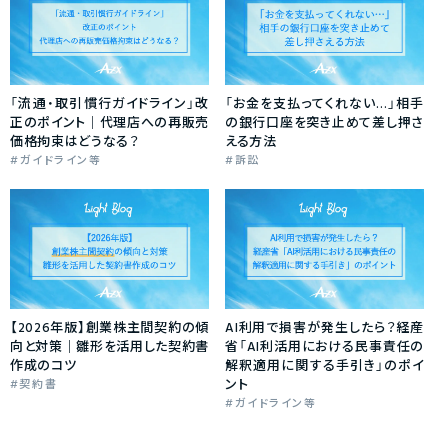
「流通・取引慣行ガイドライン」改
「お金を支払ってくれない…」相手
正のポイント｜代理店への再販売
の銀行口座を突き止めて差し押さ
価格拘束はどうなる？
える方法
ガイドライン等
訴訟
【2026年版】創業株主間契約の傾
AI利用で損害が発生したら？経産
向と対策｜雛形を活用した契約書
省「AI利活用における民事責任の
作成のコツ
解釈適用に関する手引き」のポイ
ント
契約書
ガイドライン等