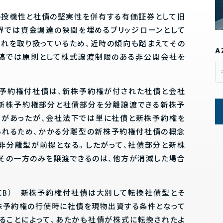
の投機性と社債の堅実性を併有する有価証券として旧
界では資金調達の狭間を埋めるブリッジローンとして
これを取り扱っているため、近時の傾向も踏まえてその
A
本稿では原則として株式譲渡制限のある非公開会社を
株予約権付社債は、新株予約権が付された社債と会社
、新株予約権部分と社債部分を分離譲渡できる新株予
度があったが、会社法下では単に社債と新株予約権を
られるため、かかる分離型の新株予約権付社債の概念
非分離型が前提となる。したがって、社債部分と新株
その一方のみを譲渡できるのは、他方が消滅した場合
（CB） 新株予約権付社債は大別して転換社債型とそ
株予約権の行使時に社債を現物出資する条件となって
ることによって、あたかも社債が株式に転換されたよ