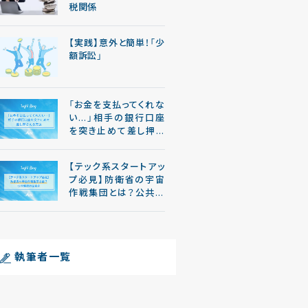
税関係
【実践】意外と簡単！「少
額訴訟」
「お金を支払ってくれな
い…」相手の銀行口座
を突き止めて差し押さ
える方法
【テック系スタートアッ
プ必見】防衛省の宇宙
作戦集団とは？公共調
達の留意点
執筆者一覧