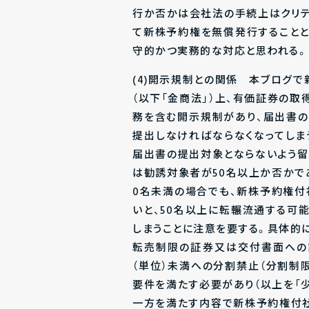
行か否かは会社法の手続上はクリ
て新株予約権を無償発行することと
守的かつ実務的な対応と思われる。
(4)開示規制との関係 本ブログ
（以下「金商法」）上、有価証券の取
務を含む開示規制があり、届出書
提出しなければならなくなってしま
届出書の提出対象とならないよう
は勧誘対象者が50名以上か否かで
0名未満の場合でも、新株予約権付
いと、50名以上に転輾流通する可
しまうことに注意を要する。具体的に
転売制限の証券又は交付書面への記
（単位）未満への分割禁止（分割制
要件を満たす必要があり（以上を「少
一方を満たす内容で新株予約権付