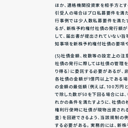
ほか、適格機関投資家を相手方とす
引受人の場合はプロ私募要件を満た
行事例では少人数私募要件を満た
るが、新株予約権付社債の発行額が
して、届出書が提出されていない旨
知事項を新株予約権付社債の要項や
(5)社債金額、枚数等の設定上の
社債の発行に際しては社債の管理
り得る）に委託する必要があるが、
各社債の金額が1億円以上である場
の金額の最低額（例えば、100万円
で除した数が50を下回る場合には、
れかの条件を満たすように、社債の
権利行使時に社債が現物出資され
査）を回避できるよう、当該規制の例
する必要がある。実務的には、新株