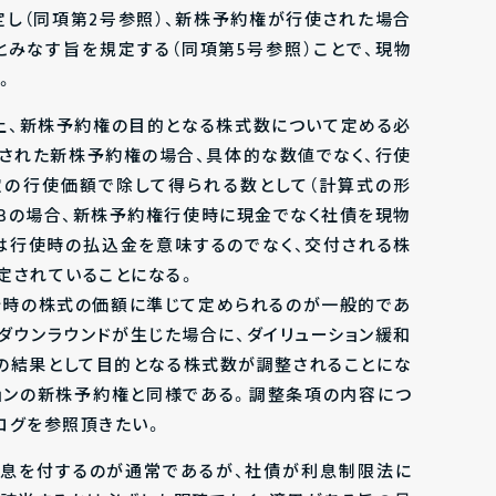
し（同項第2号参照）、新株予約権が行使された場合
みなす旨を規定する（同項第5号参照）ことで、現物
。
法上、新株予約権の目的となる株式数について定める必
された新株予約権の場合、具体的な数値でなく、行使
定の行使価額で除して得られる数として（計算式の形
CBの場合、新株予約権行使時に現金でなく社債を現物
は行使時の払込金を意味するのでなく、交付される株
定されていることになる。
行時の株式の価額に準じて定められるのが一般的であ
ダウンラウンドが生じた場合に、ダイリューション緩和
の結果として目的となる株式数が調整されることにな
ションの新株予約権と同様である。調整条項の内容につ
ログを参照頂きたい。
利息を付するのが通常であるが、社債が利息制限法に