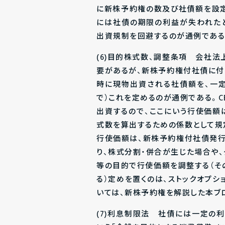
に新株予約権の数及び社債額を設定
には社債の期限の利益が失われたと
出資規制を回避するのが通例である
(6)目的株式数、調整条項 会社
要があるが、新株予約権付社債に付
時に現物出資される社債額を、一
で）これを定めるのが通例である。
出資するので、ここにいう行使価額
式数を算出するための係数として規
行使価額は、新株予約権付社債発
り、株式分割・併合が生じた場合や、
等の目的で行使価額を調整する（そ
る）定めを置くのは、ストックオプ
いては、新株予約権を解説した本ブ
(7)利息制限法 社債には一定の