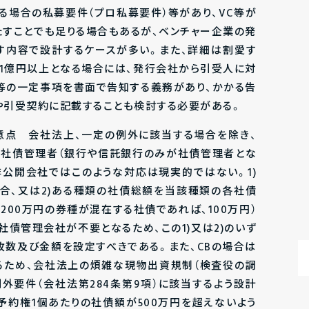
る場合の私募要件（プロ私募要件）等があり、VC等が
すことでも足りる場合もあるが、ベンチャー企業の発
す内容で設計するケースが多い。また、詳細は割愛す
1億円以上となる場合には、発行会社から引受人に対
等の一定事項を書面で告知する義務があり、かかる告
引受契約に記載することも検討する必要がある。
注意点 会社法上、一定の例外に該当する場合を除き、
を社債管理者（銀行や信託銀行のみが社債管理者とな
非公開会社ではこのような対応は現実的ではない。1)
合、又は2)ある種類の社債総額を当該種類の各社債
と200万円の券種が混在する社債であれば、100万円）
社債管理会社が不要となるため、この1)又は2)のいず
枚数及び金額を設定すべきである。また、CBの場合は
るため、会社法上の煩雑な現物出資規制（検査役の調
外要件（会社法第284条第9項）に該当するよう設計
予約権1個あたりの社債額が500万円を超えないよう