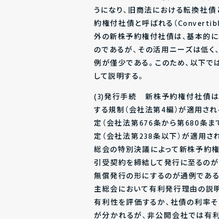
うになり、旧商法における転換社債
約権付社債と呼ばれる（Converti
外の新株予約権付社債は、基本的
のであるが、その活用ニーズは低く
例が僅少である。このため、以下で
して説明する。
(3)発行手続 新株予約権付社債
する規制（会社法第4編）が適用さ
定（会社法第676条から第680条
定（会社法第238条以下）が適用さ
総会の特別決議によって新株予約
引受契約を締結して発行に至るのが
無償発行の形にするのが通例である
主総会において有利発行理由の説
有利性を評価するか、社債の利率
が分かれるが、非公開会社では有