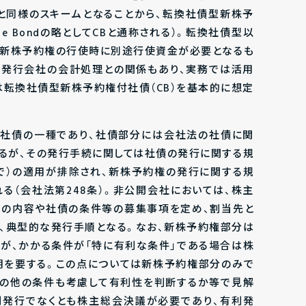
と同様のスキームとなることから、転換社債型新株予
ble Bondの略としてCBと通称される）。転換社債型以
に新株予約権の行使時に別途行使資金が必要となるも
、発行会社の会計処理との関係もあり、実務では活用
は転換社債型新株予約権付社債（CB）を基本的に想定
は社債の一種であり、社債部分には会社法の社債に関
れるが、その発行手続に関しては社債の発行に関する規
まで）の適用が排除され、新株予約権の発行に関する規
れる（会社法第248条）。非公開会社においては、株主
権の内容や社債の条件等の募集事項を定め、割当先と
、典型的な発行手順となる。なお、新株予約権部分は
が、かかる条件が「特に有利な条件」である場合は株
明を要する。この点については新株予約権部分のみで
その他の条件も考慮して有利性を判断するか等で見解
利発行でなくとも株主総会決議が必要であり、有利発