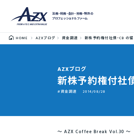
法務・税務・会計・労務・特許の
プロフェッショナルファーム
HOME
AZXブログ
資金調達
新株予約権付社債・CB の
AZXブログ
新株予約権付社債
資金調達
2014/08/28
～ AZX Coffee Break Vol.30 ～