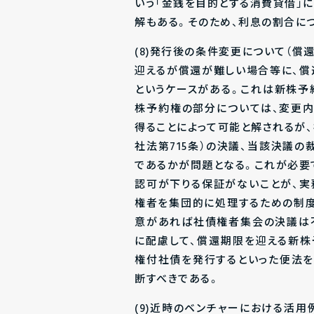
いう「金銭を目的とする消費貸借」
解もある。そのため、利息の割合に
(8)発行後の条件変更について（
迎えるが償還が難しい場合等に、
というケースがある。これは新株予
株予約権の部分については、変更
得ることによって可能と解されるが
社法第715条）の決議、当該決議の
であるかが問題となる。これが必要
認可が下りる保証がないことが、
権者を集団的に処理するための制
意があれば社債権者集会の決議は
に配慮して、償還期限を迎える新
権付社債を発行するといった便法を
断すべきである。
(9)近時のベンチャーにおける活