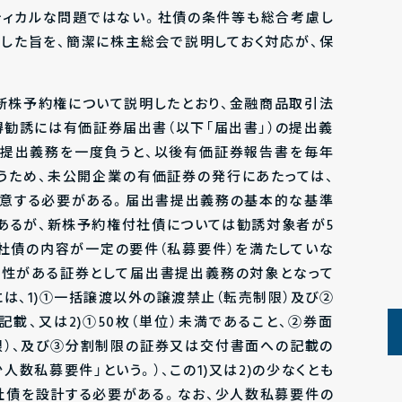
ティカルな問題ではない。社債の条件等も総合考慮し
した旨を、簡潔に株主総会で説明しておく対応が、保
で新株予約権について説明したとおり、金融商品取引法
得勧誘には有価証券届出書（以下「届出書」）の提出義
の提出義務を一度負うと、以後有価証券報告書を毎年
うため、未公開企業の有価証券の発行にあたっては、
留意する必要がある。届出書提出義務の基本的な基準
あるが、新株予約権付社債については勧誘対象者が5
社債の内容が一定の要件（私募要件）を満たしていな
能性がある証券として届出書提出義務の対象となって
は、1)①一括譲渡以外の譲渡禁止（転売制限）及び②
載、又は2)①50枚（単位）未満であること、②券面
限）、及び③分割制限の証券又は交付書面への記載の
人数私募要件」という。）、この1)又は2)の少なくとも
社債を設計する必要がある。なお、少人数私募要件の