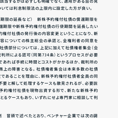
に該当するかは必ずしも明確でなく、適用がある旨の見
ついては利息制限法の上限内に設定した方が良い。
償還期限の延長など） 新株予約権付社債の償還期限を
償還期限や新株予約権付社債の行使期間を延長したい
約権付社債の発行後の内容変更ということになり、新
内容についての株主総会の承認と、全権利者の同意を
、社債部分については、上記に加えて社債権者集会（会
裁判所による認可（同第734条）というプロセスが必要
であれば手続に時間とコストがかかるほか、裁判所の
実務上の障害となる。社債権者集会は本来多数の社債
度であることを理由に、新株予約権付社債者全員の同
不要と解して処理するケースも散見されるが、必要説
株予約権付社債を現物出資する形で、新たな新株予約
とるケースもあり、いずれにせよ専門家に相談して判
用例 冒頭で述べたとおり、ベンチャー企業では次の調