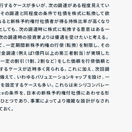
発行するケースが多いが、次の調達がある程度見えてい
ばその調達と同程度の条件で社債を株式に転換して欲
れると新株予約権付社債者が得る持株比率が高くなり
としても、次の調達時に株式に転換する意思はある一
、次の調達時の投資家よりは優遇を受けたいと考える。
て、一定期間新株予約権の行使（転換）を制限し、その
金調達（例えば1億円以上の第三者割当）が実現した
一定の割引（1割、2割など）をした価額を行使価額と
するケースが近時多く見られる。これに加え、次回調
備えて、いわゆるバリュエーションキャップを設け、一
を設定するケースも多い。これらは米シリコンバレー
e Noteの条件を、日本の新株予約権付社債にあわせる形
ひとつであり、事案によってより複雑な設計がなされ
ておく。