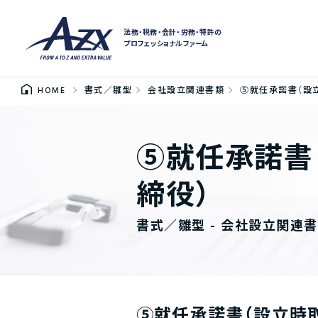
法務・税務・会計・労務・特許の
プロフェッショナルファーム
HOME
書式／雛型
会社設立関連書類
⑤就任承諾書（設
⑤就任承諾書
締役）
書式／雛型 - 会社設立関連
⑤就任承諾書（設立時