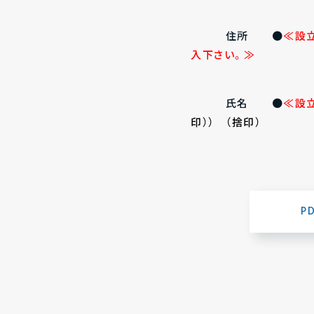
住所 ●
≪設
入下さい。≫
氏名 ●
≪設
印）） （捨印）
P