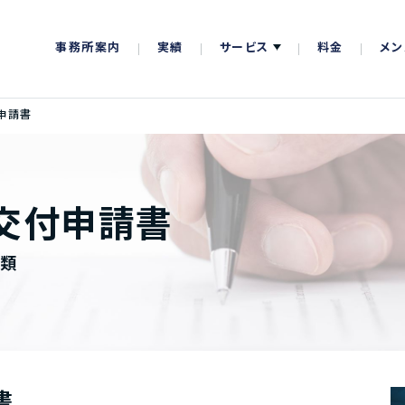
事務所案内
実績
サービス
料金
メン
申請書
交付申請書
書類
書