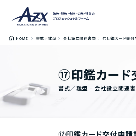
法務・税務・会計・労務・特許の
プロフェッショナルファーム
HOME
書式／雛型
会社設立関連書類
⑰印鑑カード交付
⑰印鑑カード
書式／雛型 - 会社設立関連
⑰印鑑カード交付申請