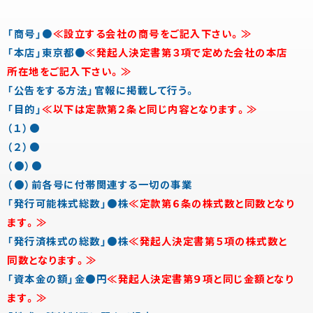
「商号」●
≪設立する会社の商号をご記入下さい。≫
「本店」東京都●
≪発起人決定書第３項で定めた会社の本店
所在地をご記入下さい。≫
「公告をする方法」官報に掲載して行う。
「目的」
≪以下は定款第２条と同じ内容となります。≫
（１）●
（２）●
（●）●
（●）前各号に付帯関連する一切の事業
「発行可能株式総数」●株
≪定款第６条の株式数と同数となり
ます。≫
「発行済株式の総数」●株
≪発起人決定書第５項の株式数と
同数となります。≫
「資本金の額」金●円
≪発起人決定書第９項と同じ金額となり
ます。≫