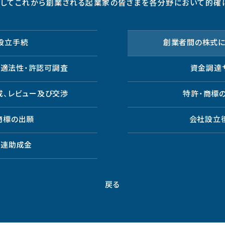
としてこれから創業される起業家の皆さまを各分野において的確
設立手続
創業者間の株式に
の適法性・許認可調査
資金調達
成、レビュー及び交渉
特許・商標
商標の出願
会社設立
関連助成金
戻る