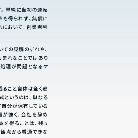
す。単純に当初の運転
酬も得られず、無償に
Aにおいて、創業者利
いての見解のずれや、
もまれなことではあり
の処理が問題となるケ
残ること自体は全く違
株式というのは、単なる
て自分が保有している
面が強く、会社を辞め
益を得ることは、残っ
の観点から看過できな