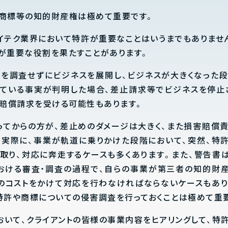
商標等の知的財産権は極めて重要です。
ハイテク業界において特許が重要なことはいうまでもありませ
が重要な役割を果たすことがあります。
を調査せずにビジネスを展開し、ビジネスが大きくなった
ている事実が判明した場合、差止請求等でビジネスを停止
害賠償請求を受ける可能性もあります。
ってからの方が、差止めのダメージは大きく、また損害賠償
。実際に、事業が軌道に乗りかけた段階において、突然、特
取り、対応に奔走するケースも多くあります。また、警告書
Aにおける審査・調査の過程で、自らの事業が第三者の知的財
のコストをかけて対応を行わなければならないケースもあり
特許や商標についての侵害調査を行っておくことは極めて重
において、クライアントの皆様の事業内容をヒアリングして、特