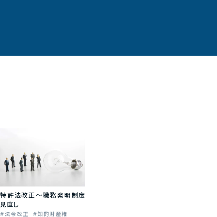
特許法改正～職務発明制度
見直し
法令改正
知的財産権